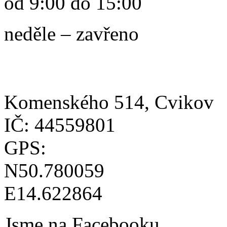
od 9:00 do 15:00
neděle – zavřeno
Komenského 514, Cvikov
IČ: 44559801
GPS:
N50.780059
E14.622864
Jsme na Facebooku